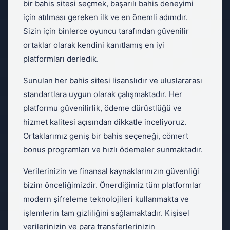
bir bahis sitesi seçmek, başarılı bahis deneyimi
için atılması gereken ilk ve en önemli adımdır.
Sizin için binlerce oyuncu tarafından güvenilir
ortaklar olarak kendini kanıtlamış en iyi
platformları derledik.
Sunulan her bahis sitesi lisanslıdır ve uluslararası
standartlara uygun olarak çalışmaktadır. Her
platformu güvenilirlik, ödeme dürüstlüğü ve
hizmet kalitesi açısından dikkatle inceliyoruz.
Ortaklarımız geniş bir bahis seçeneği, cömert
bonus programları ve hızlı ödemeler sunmaktadır.
Verilerinizin ve finansal kaynaklarınızın güvenliği
bizim önceliğimizdir. Önerdiğimiz tüm platformlar
modern şifreleme teknolojileri kullanmakta ve
işlemlerin tam gizliliğini sağlamaktadır. Kişisel
verilerinizin ve para transferlerinizin