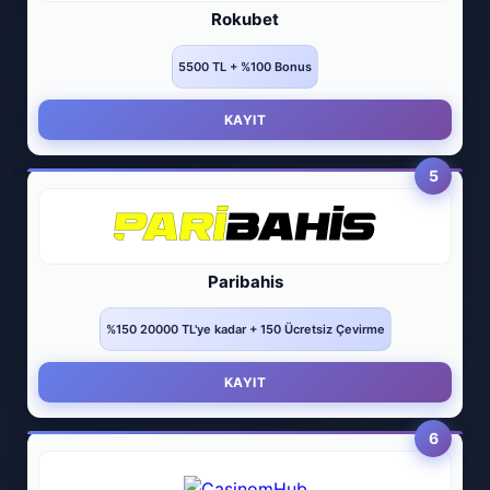
Rokubet
5500 TL + %100 Bonus
KAYIT
Paribahis
%150 20000 TL'ye kadar + 150 Ücretsiz Çevirme
KAYIT