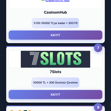
CasinomHub
%150 35000 TL'ye kadar + 350 FS
KAYIT
7Slots
50000 TL + 300 Ücretsiz Çevirme
KAYIT